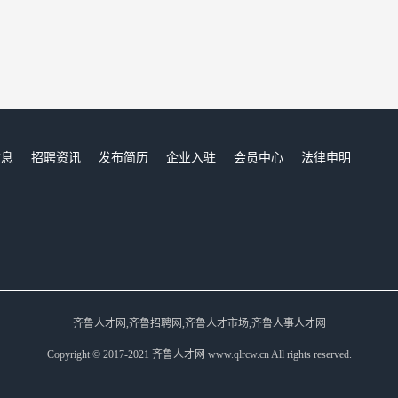
信息
招聘资讯
发布简历
企业入驻
会员中心
法律申明
们
齐鲁人才网,齐鲁招聘网,齐鲁人才市场,齐鲁人事人才网
Copyright © 2017-2021 齐鲁人才网 www.qlrcw.cn All rights reserved.